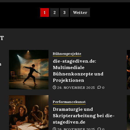
Seitennummerierun
1
2
3
Weiter
der
Beiträge
MT
Bühnenprojekte
die-stagediven.de:
n
Multimediale
Bühnenkonzepte und
Projektionen
26. NOVEMBER 2025
0
Performancekunst
Dramaturgie und
Skripterarbeitung bei die-
stagediven.de
26. NOVEMBER 2025
0