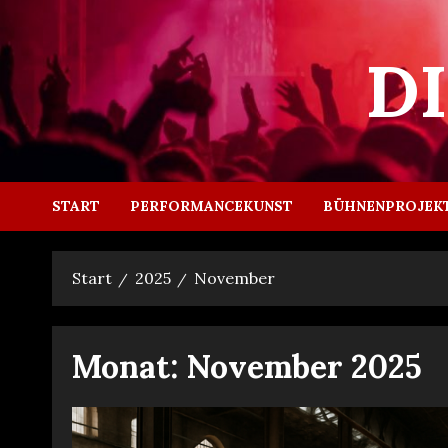
Zum
Inhalt
D
springen
START
PERFORMANCEKUNST
BÜHNENPROJEK
Start
2025
November
Monat:
November 2025