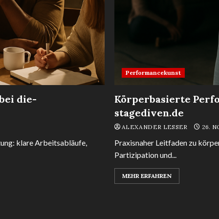
Performancekunst
ei die-
Körperbasierte Perf
stagediven.de
ALEXANDER LESSER
26. 
ung: klare Arbeitsabläufe,
Praxisnaher Leitfaden zu körp
Partizipation und...
MEHR ERFAHREN