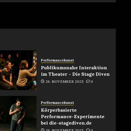
g
Performancekunst
Publikumsnahe Interaktion
im Theater – Die Stage Diven
26. NOVEMBER 2025
0
Performancekunst
Körperbasierte
Performance-Experimente
bei die-stagediven.de
26. NOVEMBER 2025
0