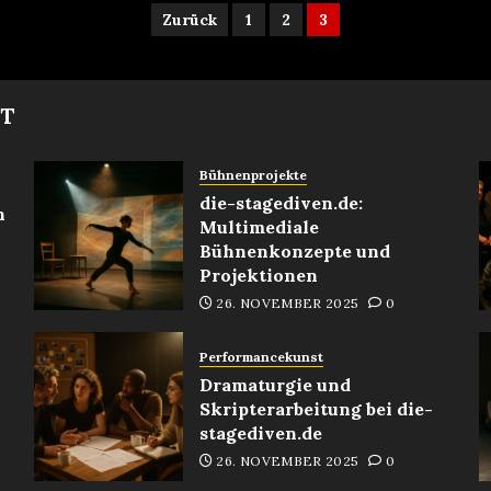
Seitennummerierun
Zurück
1
2
3
der
Beiträge
MT
Bühnenprojekte
die-stagediven.de:
n
Multimediale
Bühnenkonzepte und
Projektionen
26. NOVEMBER 2025
0
Performancekunst
Dramaturgie und
Skripterarbeitung bei die-
stagediven.de
26. NOVEMBER 2025
0