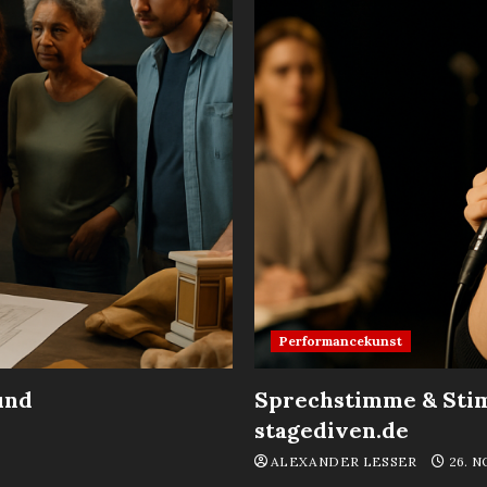
Performancekunst
und
Sprechstimme & Sti
stagediven.de
ALEXANDER LESSER
26. 