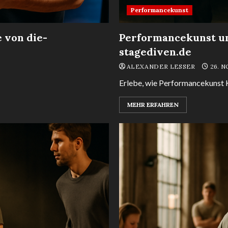
Performancekunst
 von die-
Performancekunst un
stagediven.de
ALEXANDER LESSER
26. 
Erlebe, wie Performancekunst K
MEHR ERFAHREN