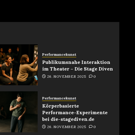
g
Performancekunst
Publikumsnahe Interaktion
im Theater – Die Stage Diven
26. NOVEMBER 2025
0
Performancekunst
Körperbasierte
Performance-Experimente
bei die-stagediven.de
26. NOVEMBER 2025
0