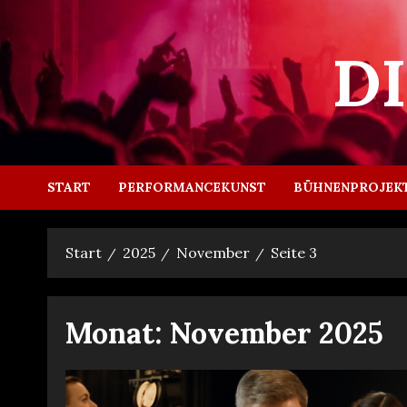
Zum
Inhalt
D
springen
START
PERFORMANCEKUNST
BÜHNENPROJEK
Start
2025
November
Seite 3
Monat:
November 2025