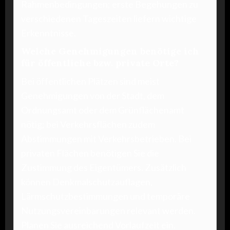
Rahmenbedingungen; erste Begehungen zu
verschiedenen Tageszeiten liefern wichtige
Erkenntnisse.
Welche Genehmigungen benötige ich
für öffentliche bzw. private Orte?
Bei öffentlichen Plätzen sind meist
Genehmigungen von der Stadt, dem
Ordnungsamt oder dem Grünflächenamt
nötig; bei Verkehrsflächen zudem
Abstimmungen mit Verkehrsbetrieben. Bei
privaten Flächen benötigen Sie die
Zustimmung des Eigentümers. Zusätzlich
können Denkmalschutzauflagen,
Lärmschutzbestimmungen und temporäre
Nutzungsvereinbarungen relevant werden.
Planen Sie ausreichend Vorlaufzeit ein.