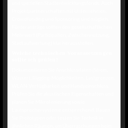
und speziellen Stadtentwicklungsfonds. Auch
Projektpartnerschaften mit Unternehmen,
Crowdfunding und Sponsoring sind möglich.
Förderanträge sollten den gesellschaftlichen
Mehrwert (Partizipation, Zwischennutzung,
Stadtaufwertung) klar herausstellen.
Welche technischen Voraussetzungen
sollte ich prüfen?
Dokumentieren Sie Anschlussdaten (Strom,
Wasser), Rigging-Möglichkeiten, Lastgrenzen,
WLAN-Verfügbarkeit und Handyeinschluss.
Prüfen Sie die akustischen Eigenschaften und
planen Sie Mikrofonierung sowie
Lautsprechersysteme entsprechend. Bauen
Sie Prototypen oder testen Sie Technik in
ähnlichen Räumen, um Überraschungen beim