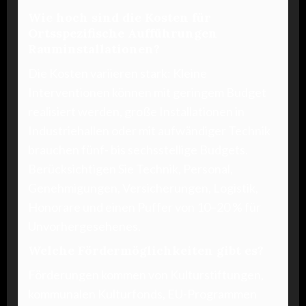
Wie hoch sind die Kosten für
Ortsspezifische Aufführungen
Rauminstallationen?
Die Kosten variieren stark: Kleine
Interventionen können mit geringem Budget
realisiert werden, große Installationen in
Industriehallen oder mit aufwändiger Technik
brauchen fünf- bis sechsstellige Budgets.
Berücksichtigen Sie Technik, Personal,
Genehmigungen, Versicherungen, Logistik,
Honorare und einen Puffer von 10–20 % für
Unvorhergesehenes.
Welche Fördermöglichkeiten gibt es?
Förderungen kommen von Kulturstiftungen,
kommunalen Kulturfonds, EU-Programmen