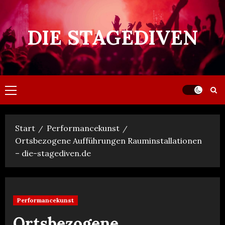
Zum
Inhalt
DIE STAGEDIVEN
springen
Primäres
Menü
Start
Performancekunst
Ortsbezogene Aufführungen Rauminstallationen
– die-stagediven.de
Performancekunst
Ortsbezogene