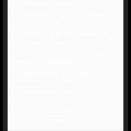
verschiedenen Tageszeiten.
Dokumentation: Fotos, Maße, Grundriss,
technische Anschlussdaten.
Frühzeitige Klärung von Eigentums- und
Genehmigungsfragen.
Technik- und Lastenplan (Strom, Rigging,
Mikrofone, Lautsprecher).
Sicherheitskonzept (Fluchtwege,
Brandschutz, Erste Hilfe).
Budgetpuffer von 10–20 % für
Unvorhergesehenes.
Planen Sie Rückbau und
Materialverwertung.