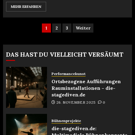
MEHR ERFAHREN
Seitennummerierun
1
2
3
Weiter
der
Beiträge
DAS HAST DU VIELLEICHT VERSÄUMT
Performancekunst
Ortsbezogene Aufführungen
Rauminstallationen – die-
stagediven.de
26. NOVEMBER 2025
0
Bühnenprojekte
die-stagediven.de:
Multimediale Bühnenkonzepte